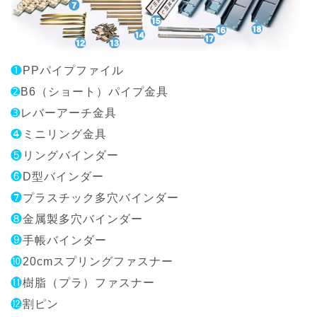
❶
PPパイプファイル
➋
B6（ショート）パイプ金具
➌
レバーアーチ金具
❹
ミニリング金具
❺
リングバインダー
❻
D型バインダー
❼
プラスチック多穴バインダー
❽
金属製多穴バインダー
❾
手帳バインダー
❿
20cmスプリングファスナー
⓫
樹脂（プラ）ファスナー
⓬
割ピン