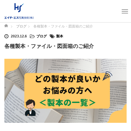
T
o
g
ホーム
ブログ
各種製本・ファイル・図面箱のご紹介
g
2023.12.6
ブログ
製本
l
e
各種製本・ファイル・図面箱のご紹介
n
a
v
i
g
a
t
i
o
n