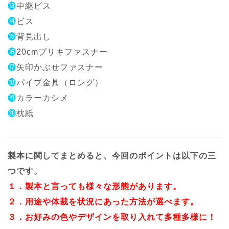
⓭
中継ビス
⓮
ビス
⓯
背見出し
⓰
20cmブリキファスナー
⓱
矢印かぶせファスナー
⓲
パイプ金具（ロング）
⓳
カラーカシメ
⓴
枕紙
製本に関してまとめると、今回のポイントは以下の三
つです。
１．製本と言っても様々な形態があります。
２．用途や体裁を状況にあった方法が選べます。
３．お好みの色やデザインを取り入れて多種多様に！