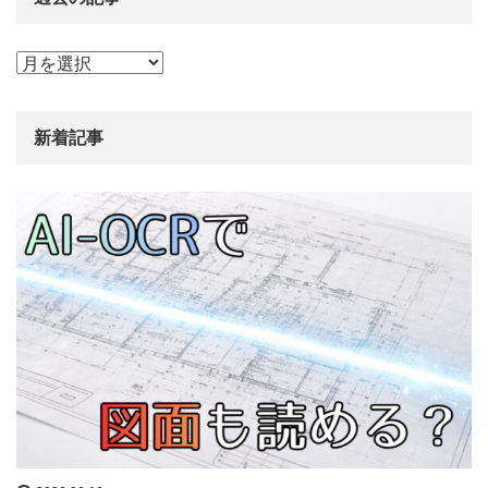
過
去
の
記
新着記事
事