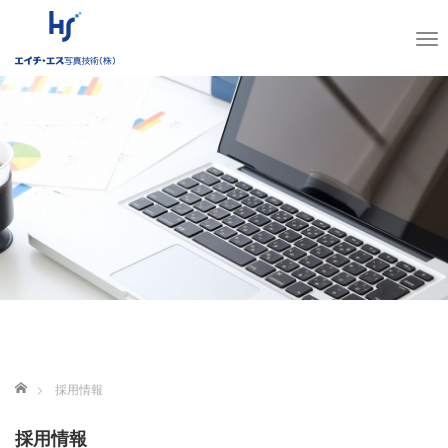
T
o
g
g
l
e
n
a
v
i
g
a
t
i
o
n
ホーム
採用情報
採用情報