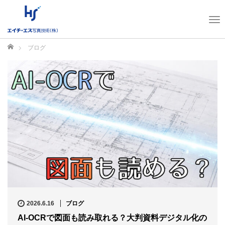
T
o
g
ホーム
ブログ
g
l
e
n
a
v
i
g
a
t
i
o
n
2026.6.16
ブログ
AI-OCRで図面も読み取れる？大判資料デジタル化の