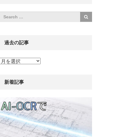
過去の記事
過
去
の
記
新着記事
事