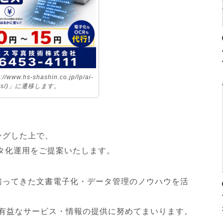
www.hs-shashin.co.jp/lp/ai-
-hs/)」に遷移します。
ングした上で、
タ化運用をご提案いたします。
培ってきた文書電子化・データ管理のノウハウを活
る有益なサービス・情報の提供に努めてまいります。