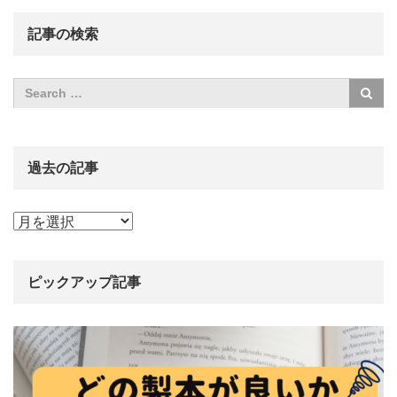
記事の検索
過去の記事
過
去
の
記
ピックアップ記事
事