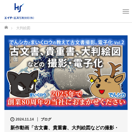
T
o
g
ホーム
大判絵図
g
l
e
n
a
v
i
g
a
t
i
o
n
2024.11.14
ブログ
新作動画「古文書、貴重書、大判絵図などの撮影・