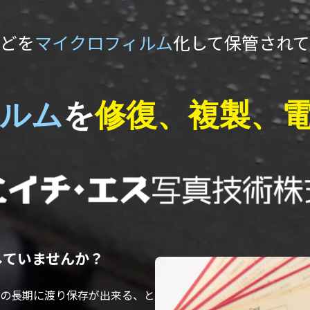
どを
マイクロフィルム
化して保管され
ルム
を
修復、複製、
していませんか？
もの長期に渡り保存が出来る、と