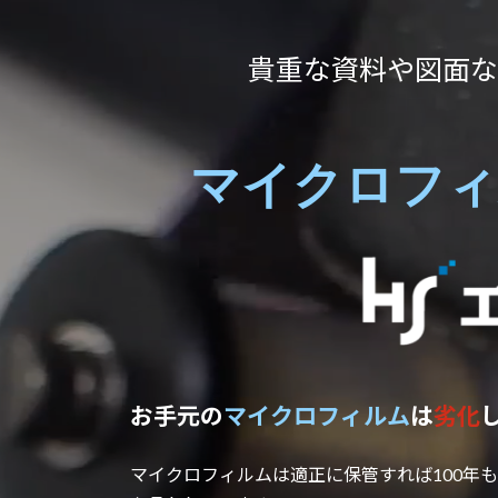
内
容
貴重な資料や図面な
を
ス
キ
ッ
マイクロフィ
プ
お手元の
マイクロフィルム
は
劣化
マイクロフィルムは適正に保管すれば100年