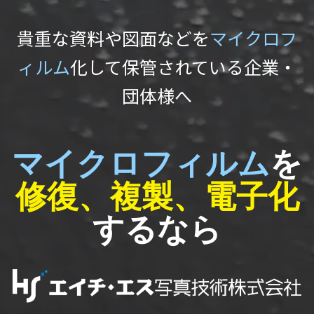
内
容
貴重な資料や図面などを
マイクロフ
を
ス
キ
ィルム
化して保管されている企業・
ッ
プ
団体様へ
マイクロフィルム
を
修復、複製、電子化
するなら