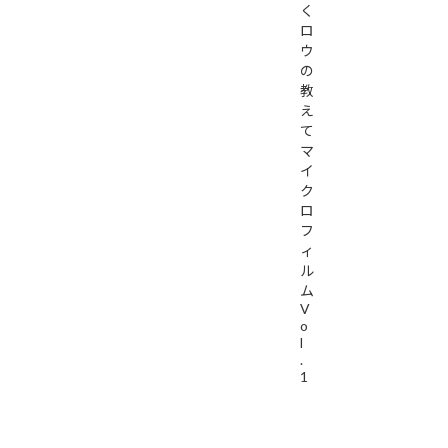
く
ロ
ウ
の
教
え
て
マ
イ
ク
ロ
フ
ィ
ル
ム
V
o
l
.
1