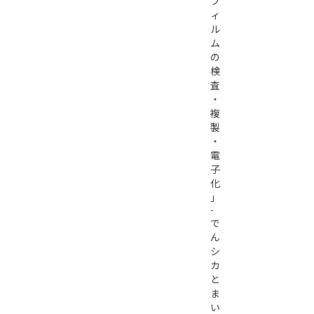
フ
ィ
ル
ム
の
検
査
・
複
製
・
電
子
化
」
-
で
ん
シ
カ
と
ま
い